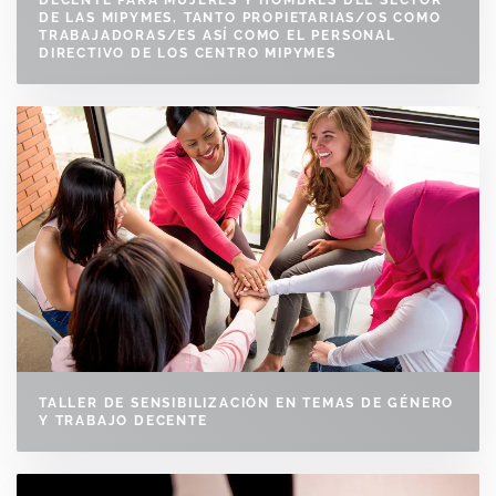
DECENTE PARA MUJERES Y HOMBRES DEL SECTOR
DE LAS MIPYMES, TANTO PROPIETARIAS/OS COMO
TRABAJADORAS/ES ASÍ COMO EL PERSONAL
DIRECTIVO DE LOS CENTRO MIPYMES
TALLER DE SENSIBILIZACIÓN EN TEMAS DE GÉNERO
Y TRABAJO DECENTE