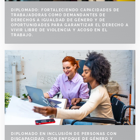
DIPLOMADO: FORTALECIENDO CAPACIDADES DE
TRABAJADORAS COMO DEMANDANTES DE
DERECHOS A IGUALDAD DE GÉNERO Y DE
OPORTUNIDADES PARA GARANTIZAR EL DERECHO A
VIVIR LIBRE DE VIOLENCIA Y ACOSO EN EL
TRABAJO.
DIPLOMADO EN INCLUSIÓN DE PERSONAS CON
DISCAPACIDAD, CON ENFOQUE DE GÉNERO Y