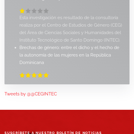
Esta investigación es resultado de la consultoría
realiza por el Centro de Estudios de Género (CEG)
del Área de Ciencias Sociales y Humanidades del
Instituto Tecnológico de Santo Domingo (INTEC).
Brechas de género: entre el dicho y el hecho de
la autonomía de las mujeres en la República
Dominicana
Tweets by @@CEGINTEC
SUSCRÍBETE A NUESTRO BOLETÍN DE NOTICIAS