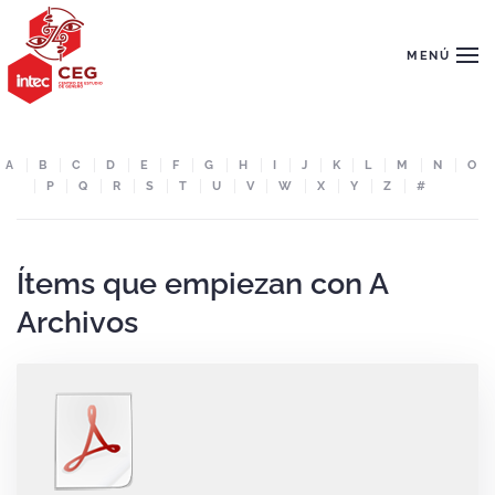
Skip to main content
MENÚ
A
B
C
D
E
F
G
H
I
J
K
L
M
N
O
P
Q
R
S
T
U
V
W
X
Y
Z
#
Ítems que empiezan con A
Archivos